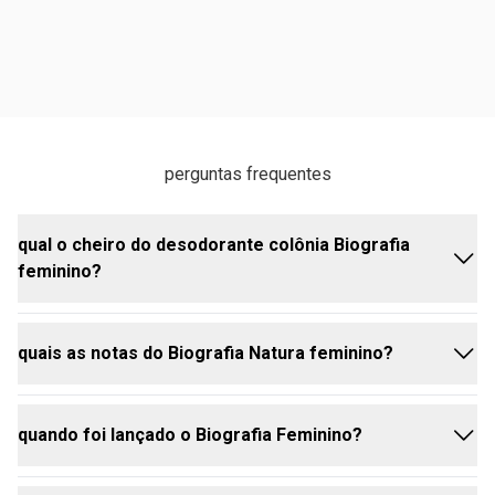
perguntas frequentes
qual o cheiro do desodorante colônia Biografia
feminino?
quais as notas do Biografia Natura feminino?
o desodorante colônia Biografia Feminino possui
uma fragrância envolvente e delicada. com notas
florais e frutadas, traz uma combinação única de
quando foi lançado o Biografia Feminino?
aromas que proporcionam uma experiência olfativa
entre as notas principais do Biografia Feminino,
marcante e sofisticada.
temos a saída de gerânio, bergamota, notas verdes,