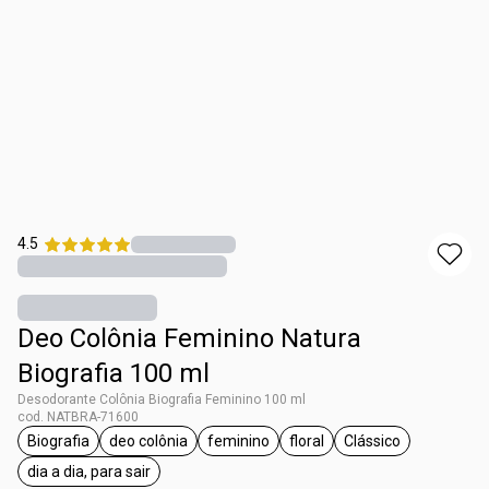
4.5
Deo Colônia Feminino Natura
Biografia 100 ml
Desodorante Colônia Biografia Feminino 100 ml
cod. NATBRA-71600
Biografia
deo colônia
feminino
floral
Clássico
etiqueta Biografia
etiqueta deo colônia
etiqueta feminino
etiqueta floral
etiqueta Clássico
dia a dia, para sair
etiqueta dia a dia, para sair