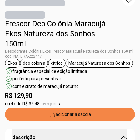
Frescor Deo Colônia Maracujá
Ekos Natureza dos Sonhos
150ml
Desodorante Colônia Ekos Frescor Maracujá Natureza dos Sonhos 150 ml
cod. NATBRA-222447
Ekos
deo colônia
cítrico
Maracujá Natureza dos Sonhos
etiqueta Ekos
etiqueta deo colônia
etiqueta cítrico
etiqueta Maracujá N
fragrância especial de edição limitada
perfeito para presentear
com extrato de maracujá noturno
R$ 129,90
ou
4x de R$ 32,48 sem juros
adicionar à sacola
descrição