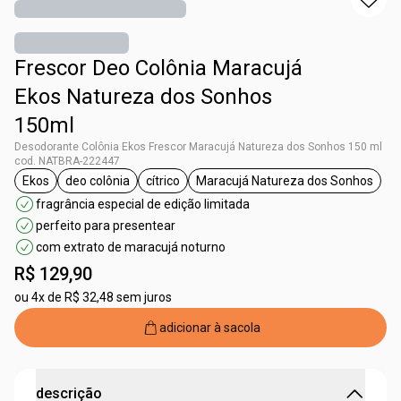
Frescor Deo Colônia Maracujá
Ekos Natureza dos Sonhos
150ml
Desodorante Colônia Ekos Frescor Maracujá Natureza dos Sonhos 150 ml
cod. NATBRA-222447
Ekos
deo colônia
cítrico
Maracujá Natureza dos Sonhos
etiqueta Ekos
etiqueta deo colônia
etiqueta cítrico
etiqueta Maracujá N
fragrância especial de edição limitada
perfeito para presentear
com extrato de maracujá noturno
R$ 129,90
ou
4x de R$ 32,48 sem juros
adicionar à sacola
descrição