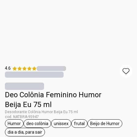
4.6
Deo Colônia Feminino Humor
Beija Eu 75 ml
Desodorante Colônia Humor Beija Eu 75 ml
cod. NATBRA-95947
Humor
deo colônia
unissex
frutal
Beijo de Humor
etiqueta Humor
etiqueta deo colônia
etiqueta unissex
etiqueta frutal
etiqueta Beijo d
dia a dia, para sair
etiqueta dia a dia, para sair