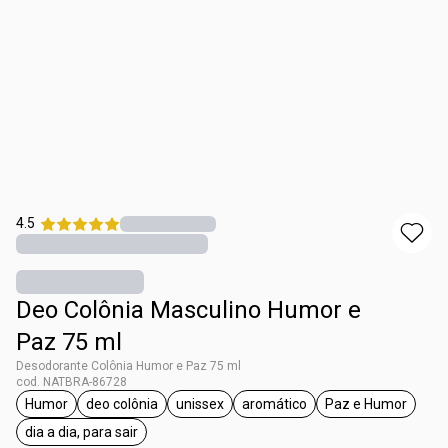
4.5
Deo Colônia Masculino Humor e
Paz 75 ml
Desodorante Colônia Humor e Paz 75 ml
cod. NATBRA-86728
Humor
deo colônia
unissex
aromático
Paz e Humor
etiqueta Humor
etiqueta deo colônia
etiqueta unissex
etiqueta aromático
etiqueta Paz
dia a dia, para sair
etiqueta dia a dia, para sair