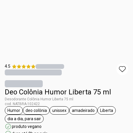
4.5
Deo Colônia Humor Liberta 75 ml
Desodorante Colônia Humor Liberta 75 ml
cod. NATBRA-102422
Humor
deo colônia
unissex
amadeirado
Liberta
etiqueta Humor
etiqueta deo colônia
etiqueta unissex
etiqueta amadeirado
etiqueta Liber
dia a dia, para sair
etiqueta dia a dia, para sair
produto vegano