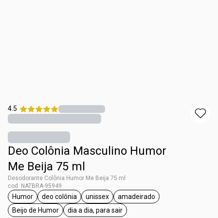
4.5
Deo Colônia Masculino Humor
Me Beija 75 ml
Desodorante Colônia Humor Me Beija 75 ml
cod. NATBRA-95949
Humor
deo colônia
unissex
amadeirado
etiqueta Humor
etiqueta deo colônia
etiqueta unissex
etiqueta amadeirado
Beijo de Humor
dia a dia, para sair
etiqueta Beijo de Humor
etiqueta dia a dia, para sair