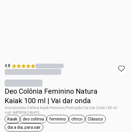
4.8
Deo Colônia Feminino Natura
Kaiak 100 ml | Vai dar onda
Desodorante Colônia Kaiak Feminino Promoção Vai Dar Onda 100 ml
cod. NATBRA-246410
Kaiak
deo colônia
feminino
cítrico
Clássico
etiqueta Kaiak
etiqueta deo colônia
etiqueta feminino
etiqueta cítrico
etiqueta Clássico
dia a dia, para sair
etiqueta dia a dia, para sair