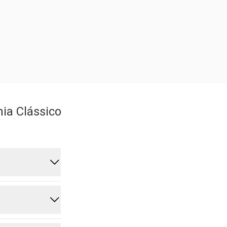
ia Clássico
perfumação