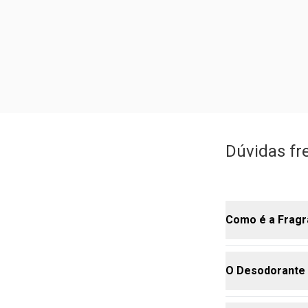
Dúvidas fr
Como é a Fragr
O Desodorante 
Ela tem perfi
masculina le