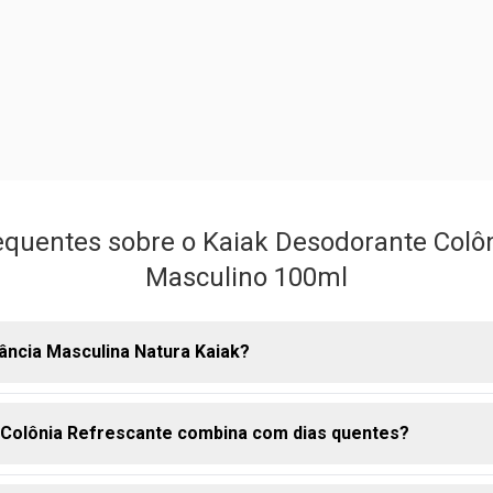
equentes sobre o Kaiak Desodorante Colôn
Masculino 100ml
ância Masculina Natura Kaiak?
Colônia Refrescante combina com dias quentes?
l fresco, aquático e energizante, ideal para quem gosta de uma 
ve, marcante e com sensação de movimento.