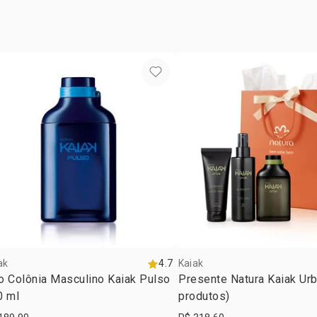
CITRAL, CI
perfume.
DE DENATÔN
vegan
ESCARLATE 
ocasiã
TARTRAZINA
subfam
ak
4.7
Kaiak
o Colônia Masculino Kaiak Pulso
Presente Natura Kaiak Urb
0 ml
produtos)