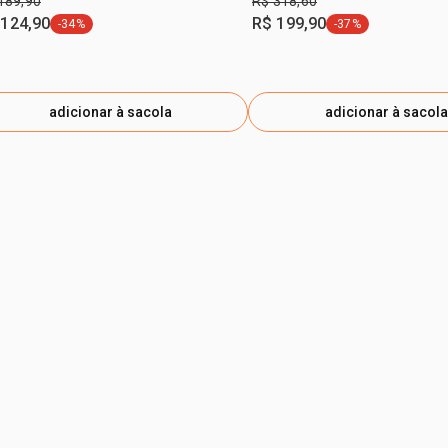
189,90
R$ 318,60
 124,90
R$ 199,90
-34%
-37%
etiqueta -34%
etiqueta -37%
adicionar à sacola
adicionar à sacola