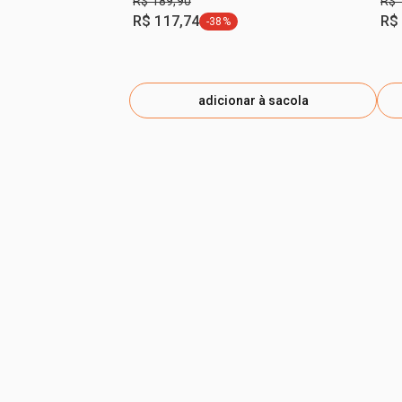
R$ 189,90
R$ 
R$ 117,74
R$
-38%
etiqueta -38%
adicionar à sacola