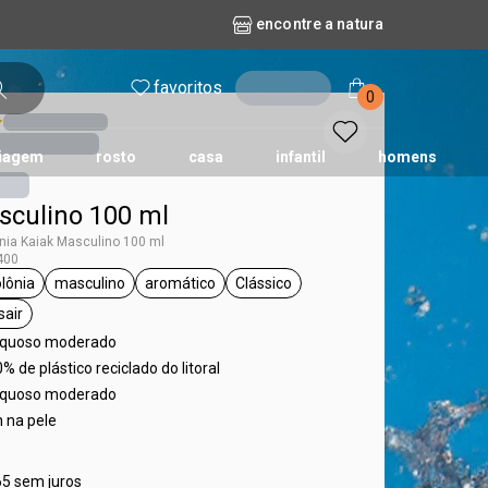
encontre a natura
favoritos
entrar
0
iagem
rosto
casa
infantil
homens
sculino 100 ml
mpago
r
biografia
cashback
erva Doce
queridinhos das redes sociais
kriska
aura
nia Kaiak Masculino 100 ml
400
lônia
masculino
aromático
Clássico
iak
etiqueta deo colônia
etiqueta masculino
etiqueta aromático
etiqueta Clássico
sair
ta dia a dia, para sair
aquoso moderado
% de plástico reciclado do litoral
aquoso moderado
h na pele
65 sem juros