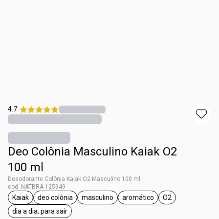
4.7
Deo Colônia Masculino Kaiak O2
100 ml
Desodorante Colônia Kaiak O2 Masculino 100 ml
cod. NATBRA-125949
Kaiak
deo colônia
masculino
aromático
O2
etiqueta Kaiak
etiqueta deo colônia
etiqueta masculino
etiqueta aromático
etiqueta O2
dia a dia, para sair
etiqueta dia a dia, para sair