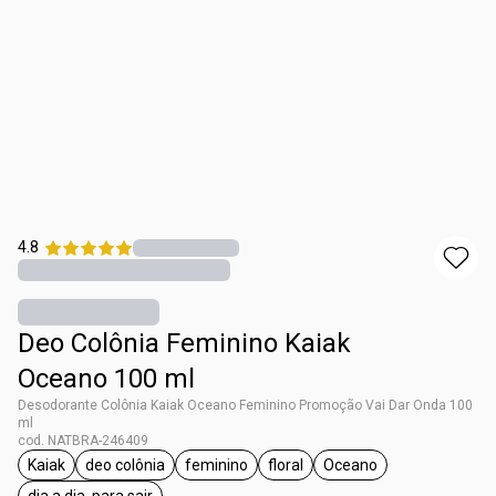
4.8
Deo Colônia Feminino Kaiak
Oceano 100 ml
Desodorante Colônia Kaiak Oceano Feminino Promoção Vai Dar Onda 100
ml
cod. NATBRA-246409
Kaiak
deo colônia
feminino
floral
Oceano
etiqueta Kaiak
etiqueta deo colônia
etiqueta feminino
etiqueta floral
etiqueta Oceano