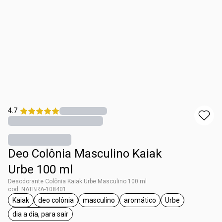
4.7
Deo Colônia Masculino Kaiak
Urbe 100 ml
Desodorante Colônia Kaiak Urbe Masculino 100 ml
cod. NATBRA-108401
Kaiak
deo colônia
masculino
aromático
Urbe
etiqueta Kaiak
etiqueta deo colônia
etiqueta masculino
etiqueta aromático
etiqueta Urbe
dia a dia, para sair
etiqueta dia a dia, para sair