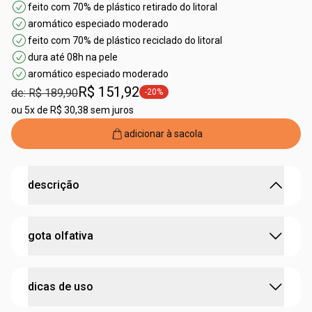
feito com 70% de plástico retirado do litoral
aromático especiado moderado
feito com 70% de plástico reciclado do litoral
dura até 08h na pele
aromático especiado moderado
R$ 151,92
de: R$ 189,90
-20%
etiqueta -20%
ou
5x de R$ 30,38 sem juros
adicionar à sacola
descrição
sinta a refrescância que atravessa o calor da cidade.
gota olfativa
•
caminho olfativo
aromático especiado
•
uma fragrância inquieta
para impulsionar
quem vive na
agitação das ruas
:
concentração
deo colônia
•
o contraste inusitado entre o
frescor aquoso
e o
calor
dicas de uso
da copaíba
, ingrediente da biodiversidade brasileira
:
família olfativa
aromático
•
proporciona frescor e bem-estar