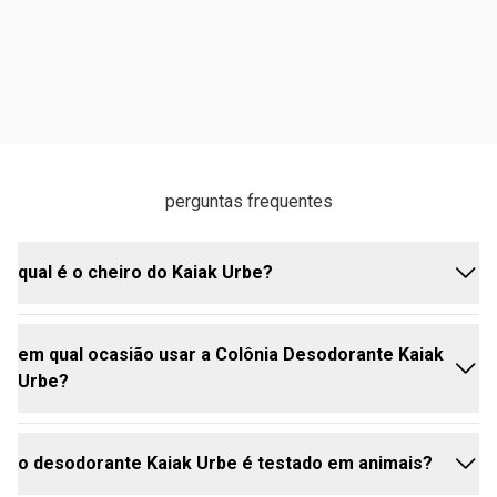
perguntas frequentes
qual é o cheiro do Kaiak Urbe?
em qual ocasião usar a Colônia Desodorante Kaiak
o desodorante Kaiak Urbe possui uma fragrância
Urbe?
única e envolvente, que combina de forma
inesperada o frescor aquoso com a intensidade
quente da copaíba. sua essência aromática
o desodorante Kaiak Urbe é testado em animais?
especiada é equilibrada, proporcionando uma
o desodorante Kaiak Urbe é ótimo para ser usado no
experiência olfativa moderada e envolvente, que