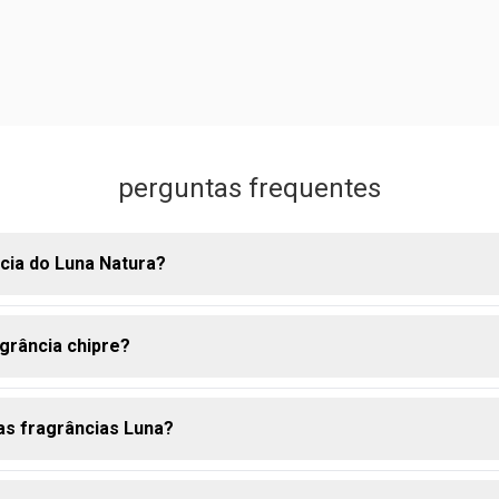
perguntas frequentes
ncia do Luna Natura?
grância chipre?
odorante da Natura Luna é uma interpretação única de uma fragrâ
undial. ela se destaca pelo fundo amadeirado, misturado a nota
 um toque floral. o resultado é um aroma super marcante e sensu
das fragrâncias Luna?
a chipre é caracterizada por uma composição harmoniosa de nota
 um meio (coração) composto geralmente por labdanum, e uma b
frequentemente com patchouli e musgo de carvalho. considerada