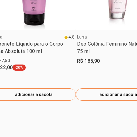
a
4.8
Luna
onete Líquido para o Corpo
Deo Colônia Feminino Nat
na Absoluta 100 ml
75 ml
27,50
R$ 185,90
 22,00
-20%
etiqueta -20%
adicionar à sacola
adicionar à sacola