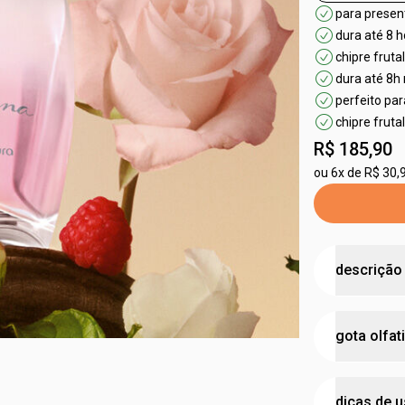
para presen
dura até 8 h
chipre frut
dura até 8h 
perfeito pa
chipre frut
R$ 185,90
ou
6x de R$ 30,
descrição
uma fragrân
gota olfat
sentem livr
•
perfumação
•
une o fun
concen
vermelhas
e
dicas de 