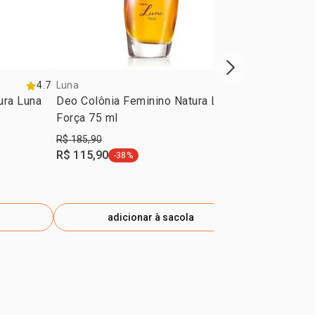
próxima vitrine d
4.7
Luna
4.7
Luna
ura Luna
Deo Colônia Feminino Natura Luna
Deo Colônia
Força 75 ml
75 ml
R$ 185,90
R$ 185,90
R$ 115,90
R$ 124,90
-38%
-
etiqueta -38%
e
adicionar à sacola
ad