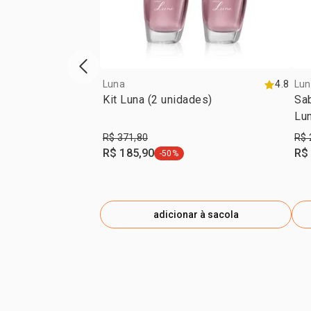
vitrine de produtos anterior
Luna
4.8
Lun
Kit Luna (2 unidades)
Sab
Lu
R$ 371,80
R$ 
R$ 185,90
R$
-50%
etiqueta -50%
adicionar à sacola