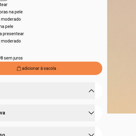
tear
oras na pele
al moderado
na pele
ra presentear
al moderado
98 sem juros
adicionar à sacola
cia chipre fresca para mulheres que se
iva
es com sua verdadeira essência.
 icônica e marcante
do
amadeirado
com o frescor das
frutas
:
tração
deo colônia
 a sensualidade do
toque floral
uso