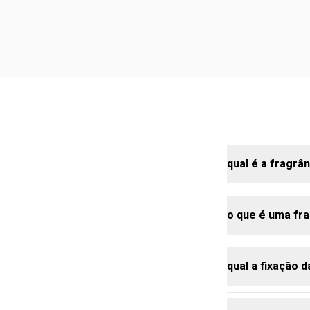
qual é a fragrâ
o que é uma fra
a colônia des
um clássico m
vermelhas e a
qual a fixação 
uma fragrânci
topo (saída),
amadeirada, 