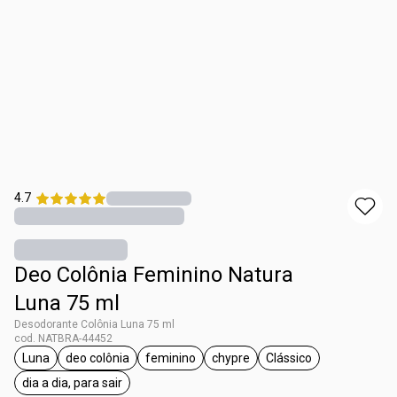
4.7
Deo Colônia Feminino Natura
Luna 75 ml
Desodorante Colônia Luna 75 ml
cod. NATBRA-44452
Luna
deo colônia
feminino
chypre
Clássico
etiqueta Luna
etiqueta deo colônia
etiqueta feminino
etiqueta chypre
etiqueta Clássico
dia a dia, para sair
etiqueta dia a dia, para sair