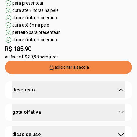
para presentear
dura até 8 horas na pele
chipre frutal moderado
dura até 8h na pele
perfeito para presentear
chipre frutal moderado
R$ 185,90
ou
6x de R$ 30,98 sem juros
adicionar à sacola
descrição
uma fragrância chipre fresca para mulheres que se
gota olfativa
sentem livres com sua verdadeira essência.
•
perfumação icônica e marcante
•
une o fundo
amadeirado
com o frescor das
frutas
:
concentração
deo colônia
vermelhas
e a sensualidade do
toque floral
dicas de uso