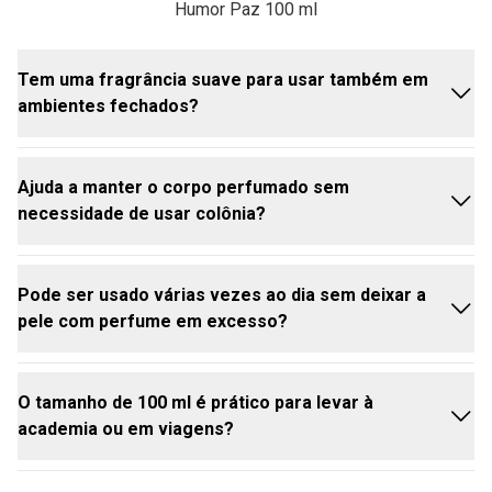
Humor Paz 100 ml
Tem uma fragrância suave para usar também em
ambientes fechados?
Ajuda a manter o corpo perfumado sem
Sim, a fragrância é suave e confortável para o dia a
necessidade de usar colônia?
dia. O Humor Desodorante Spray Corporal foi
pensado para oferecer uma perfumação leve, ideal
para quem prefere um aroma mais discreto e
Pode ser usado várias vezes ao dia sem deixar a
agradável.
Ele ajuda a deixar a pele perfumada de forma leve,
pele com perfume em excesso?
mas não substitui uma colônia.Para prolongar a
fragrância ao longo do dia, o ideal é combiná-lo com
a colônia da mesma linha.
O tamanho de 100 ml é prático para levar à
Sim, ele pode ser reaplicado com facilidade ao
academia ou em viagens?
longo do dia. Por ter uma perfumação suave, o
desodorante spray corporal masculino permite
renovar a sensação de frescor sem ficar pesado.