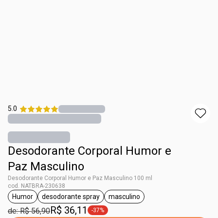
5.0
Desodorante Corporal Humor e
Paz Masculino
Desodorante Corporal Humor e Paz Masculino 100 ml
cod. NATBRA-230638
Humor
desodorante spray
masculino
etiqueta Humor
etiqueta desodorante spray
etiqueta masculino
R$ 36,11
de: R$ 56,90
-37%
etiqueta -37%