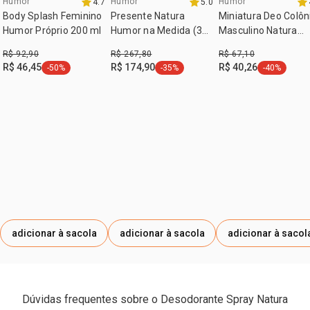
Humor
Humor
Humor
4.7
5.0
exclusivo aqui
Body Splash Feminino
Presente Natura
Miniatura Deo Colôn
Humor Próprio 200 ml
Humor na Medida (3
Masculino Natura
produtos)
Humor 25 ml
R$ 92,90
R$ 267,80
R$ 67,10
R$ 46,45
R$ 174,90
R$ 40,26
-50%
-35%
-40%
etiqueta -50%
etiqueta -35%
etiqueta -4
adicionar à sacola
adicionar à sacola
adicionar à sacol
Dúvidas frequentes sobre o Desodorante Spray Natura