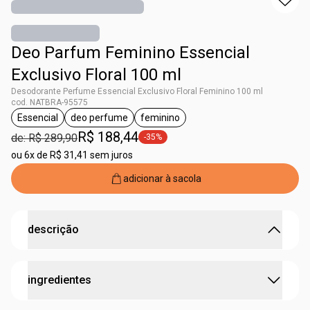
Deo Parfum Feminino Essencial
Exclusivo Floral 100 ml
Desodorante Perfume Essencial Exclusivo Floral Feminino 100 ml
cod. NATBRA-95575
Essencial
deo perfume
feminino
etiqueta Essencial
etiqueta deo perfume
etiqueta feminino
R$ 188,44
de: R$ 289,90
-35%
etiqueta -35%
ou
6x de R$ 31,41 sem juros
adicionar à sacola
descrição
Uma fragrância marcante para quem é protagonista da
ingredientes
sua vida e descobriu as diversas formas de conjugar o
verbo poder.