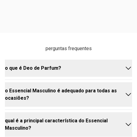
perguntas frequentes
o que é Deo de Parfum?
o Essencial Masculino é adequado para todas as
Deo de parfum é uma categoria de fragrância com
ocasiões?
uma concentração mais alta de óleos essenciais e
compostos aromáticos. geralmente, possui uma
concentração de 15% a 20%, resultando em uma
qual é a principal característica do Essencial
fragrância mais intensa e de longa duração.
sim. sua fragrância marcante é perfeita tanto para
Masculino?
eventos formais quanto para o uso diário. ideal para