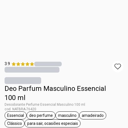
3.9
Deo Parfum Masculino Essencial
100 ml
Desodorante Perfume Essencial Masculino 100 ml
cod. NATBRA-76420
Essencial
deo perfume
masculino
amadeirado
etiqueta Essencial
etiqueta deo perfume
etiqueta masculino
etiqueta amadeira
Clássico
para sair, ocasiões especiais
etiqueta Clássico
etiqueta para sair, ocasiões especiais