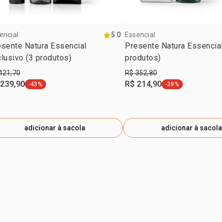
encial
5.0
Essencial
sente Natura Essencial
Presente Natura Essencial
lusivo (3 produtos)
produtos)
421,70
R$ 352,80
 239,90
R$ 214,90
-43%
-39%
etiqueta -43%
etiqueta -39%
adicionar à sacola
adicionar à sacola