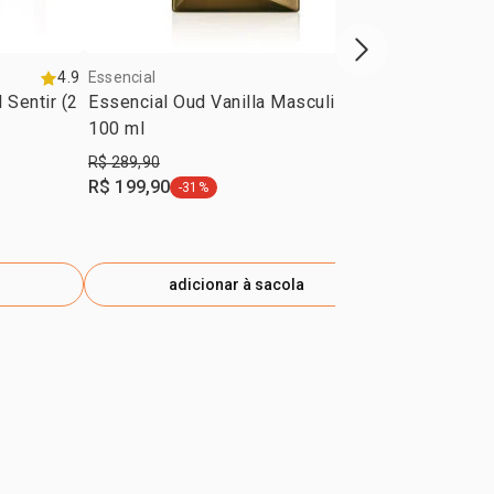
próxima vitrine d
4.9
Essencial
4.7
Essencial
 Sentir (2
Essencial Oud Vanilla Masculino
Presente Na
100 ml
R$ 289,90
R$ 279,90
R$ 199,90
R$ 186,90
-31%
-
etiqueta -31%
e
adicionar à sacola
ad