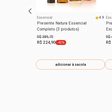
vitrine de produtos anterior
Essencial
4.9
Ess
Presente Natura Essencial
Pre
Completo (3 produtos)
Exc
R$ 389,70
R$ 
R$ 224,90
R$
-42%
etiqueta -42%
adicionar à sacola