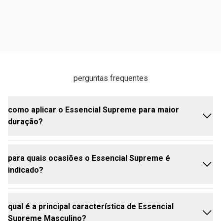
perguntas frequentes
como aplicar o Essencial Supreme para maior
duração?
para quais ocasiões o Essencial Supreme é
aplique nos pontos de pulsação, como pescoço e
indicado?
pulsos, para prolongar a fragrância.
qual é a principal característica de Essencial
intenso e sofisticado, o Essencial Masculino
Supreme Masculino?