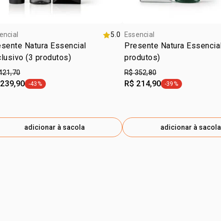
encial
5.0
Essencial
sente Natura Essencial
Presente Natura Essencial
lusivo (3 produtos)
produtos)
421,70
R$ 352,80
 239,90
R$ 214,90
-43%
-39%
etiqueta -43%
etiqueta -39%
adicionar à sacola
adicionar à sacola