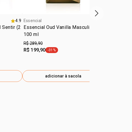
próxima vitrine d
4.9
Essencial
4.7
Essencial
 Sentir (2
Essencial Oud Vanilla Masculino
Presente Na
100 ml
R$ 289,90
R$ 279,90
R$ 199,90
R$ 186,90
-31%
-
etiqueta -31%
e
adicionar à sacola
ad