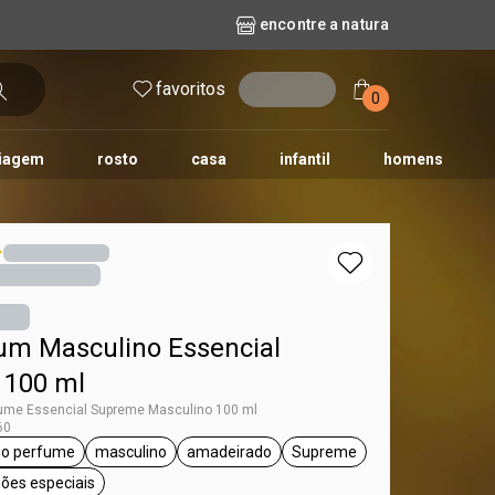
encontre a natura
favoritos
entrar
0
iagem
rosto
casa
infantil
homens
mpago
r
biografia
cashback
erva Doce
queridinhos das redes sociais
kriska
aura
um Masculino Essencial
 100 ml
ume Essencial Supreme Masculino 100 ml
60
eo perfume
masculino
amadeirado
Supreme
ssencial
etiqueta deo perfume
etiqueta masculino
etiqueta amadeirado
etiqueta Supreme
siões especiais
etiqueta para sair, ocasiões especiais