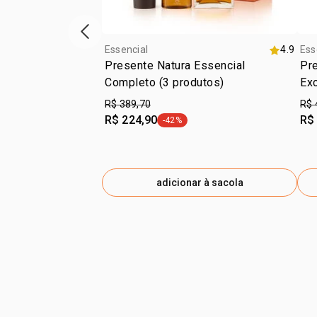
vitrine de produtos anterior
Essencial
4.9
Ess
Presente Natura Essencial
Pre
Completo (3 produtos)
Exc
R$ 389,70
R$ 
R$ 224,90
R$
-42%
etiqueta -42%
adicionar à sacola