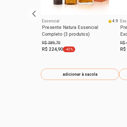
vitrine de produtos anterior
Essencial
4.9
Ess
Presente Natura Essencial
Pre
Completo (3 produtos)
Exc
R$ 389,70
R$ 
R$ 224,90
R$
-42%
etiqueta -42%
adicionar à sacola