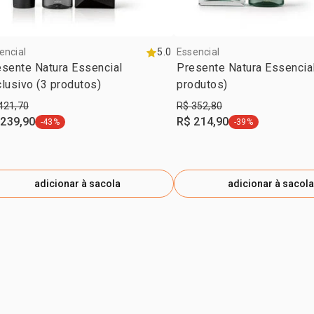
encial
5.0
Essencial
sente Natura Essencial
Presente Natura Essencial
lusivo (3 produtos)
produtos)
421,70
R$ 352,80
 239,90
R$ 214,90
-43%
-39%
etiqueta -43%
etiqueta -39%
adicionar à sacola
adicionar à sacola