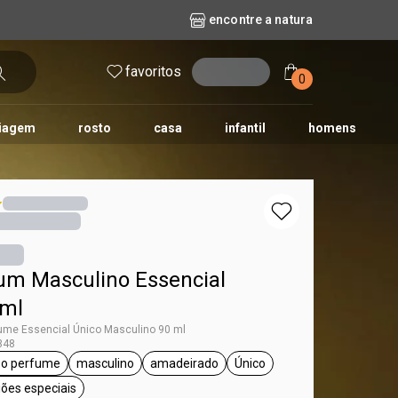
encontre a natura
favoritos
entrar
0
iagem
rosto
casa
infantil
homens
mpago
r
biografia
cashback
erva Doce
queridinhos das redes sociais
kriska
aura
um Masculino Essencial
 ml
ume Essencial Único Masculino 90 ml
348
eo perfume
masculino
amadeirado
Único
ssencial
etiqueta deo perfume
etiqueta masculino
etiqueta amadeirado
etiqueta Único
siões especiais
etiqueta para sair, ocasiões especiais