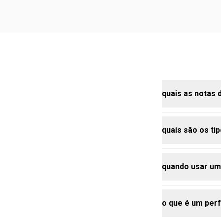
quais as notas 
quais são os ti
as notas do 
madeira amaz
vetiver, cria
quando usar u
da fragrância
a linha Essen
homens. além 
Intenso e Ess
o que é um per
o perfume am
marcante. emb