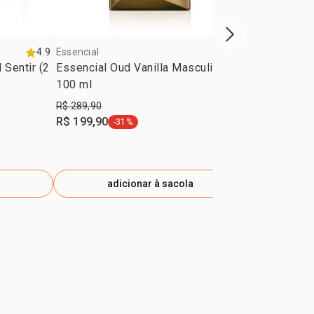
próxima vitrine d
4.9
Essencial
4.7
Essencial
 Sentir (2
Essencial Oud Vanilla Masculino
Presente Na
100 ml
R$ 289,90
R$ 279,90
R$ 199,90
R$ 186,90
-31%
-
etiqueta -31%
e
adicionar à sacola
ad