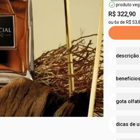
produto ve
R$ 322,90
ou
6x de R$ 53,
descrição
Essencial 
benefício
Amadeirada
Essencial Ún
intensa qu
fragrân
gota olfat
especiarias
perfum
singularida
ideal p
concen
dicas de 
família
notas 