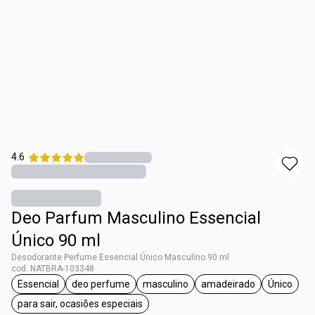
4.6
Deo Parfum Masculino Essencial
Único 90 ml
Desodorante Perfume Essencial Único Masculino 90 ml
cod. NATBRA-103348
Essencial
deo perfume
masculino
amadeirado
Único
etiqueta Essencial
etiqueta deo perfume
etiqueta masculino
etiqueta amadeira
etiquet
para sair, ocasiões especiais
etiqueta para sair, ocasiões especiais