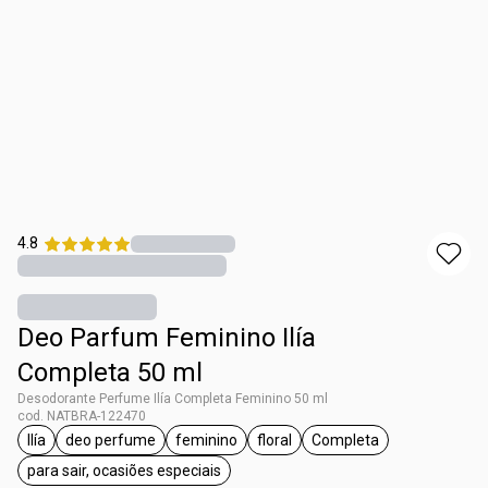
4.8
Deo Parfum Feminino Ilía
Completa 50 ml
Desodorante Perfume Ilía Completa Feminino 50 ml
cod. NATBRA-122470
Ilía
deo perfume
feminino
floral
Completa
etiqueta Ilía
etiqueta deo perfume
etiqueta feminino
etiqueta floral
etiqueta Completa
para sair, ocasiões especiais
etiqueta para sair, ocasiões especiais