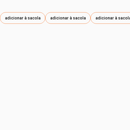
DETARTRAZINA , SODIUM SULFATE / SULFATO DE SÓDIO.
adicionar à sacola
adicionar à sacola
adicionar à sacol