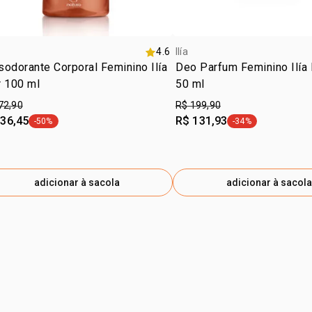
4.6
Ilía
odorante Corporal Feminino Ilía
Deo Parfum Feminino Ilía 
r 100 ml
50 ml
72,90
R$ 199,90
 36,45
R$ 131,93
-50%
-34%
etiqueta -50%
etiqueta -34%
adicionar à sacola
adicionar à sacola