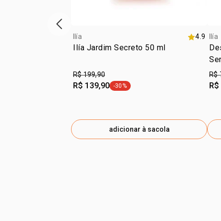
vitrine de produtos anterior
Ilía
4.9
Ilía
Ilía Jardim Secreto 50 ml
Des
Se
R$ 199,90
R$ 
R$ 139,90
R$
-30%
etiqueta -30%
adicionar à sacola