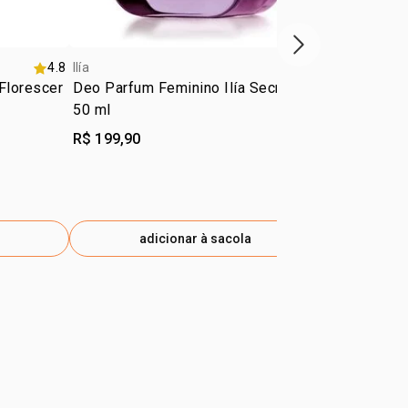
próxima vitrine d
4.8
Ilía
4.8
Ilía
Florescer
Deo Parfum Feminino Ilía Secreto
Creme Desod
50 ml
o Corpo Ilí
R$ 199,90
R$ 39,30
R$ 20,83
-4
eti
adicionar à sacola
ad