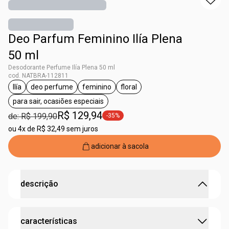
Deo Parfum Feminino Ilía Plena
50 ml
Desodorante Perfume Ilía Plena 50 ml
cod. NATBRA-112811
Ilía
deo perfume
feminino
floral
etiqueta Ilía
etiqueta deo perfume
etiqueta feminino
etiqueta floral
para sair, ocasiões especiais
etiqueta para sair, ocasiões especiais
R$ 129,94
de: R$ 199,90
-35%
etiqueta -35%
ou
4x de R$ 32,49 sem juros
adicionar à sacola
descrição
Ilía Plena convida você a sempre se transformar em
características
busca de sua melhor versão.