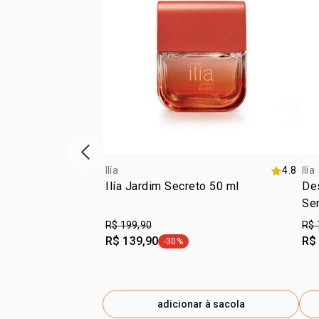
vitrine de produtos anterior
Ilía
4.8
Ilía
Ilía Jardim Secreto 50 ml
Des
Se
R$ 199,90
R$ 
R$ 139,90
R$
-30%
etiqueta -30%
adicionar à sacola