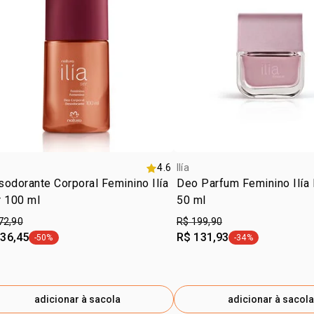
ÁGUA, LINA
HIDROXICIT
BENZOATO D
ISOMETIL I
3, ISOEUGE
ÁCIDO CÍTR
CORANTE VI
CORANTE LA
BRILHANTE,
4.6
Ilía
odorante Corporal Feminino Ilía
Deo Parfum Feminino Ilía 
r 100 ml
50 ml
72,90
R$ 199,90
 36,45
R$ 131,93
-50%
-34%
etiqueta -50%
etiqueta -34%
adicionar à sacola
adicionar à sacola