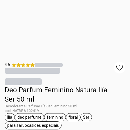
4.5
Deo Parfum Feminino Natura Ilía
Ser 50 ml
Desodorante Perfume Ilía Ser Feminino 50 ml
cod. NATBRA-102419
Ilía
deo perfume
feminino
floral
Ser
etiqueta Ilía
etiqueta deo perfume
etiqueta feminino
etiqueta floral
etiqueta Ser
para sair, ocasiões especiais
etiqueta para sair, ocasiões especiais