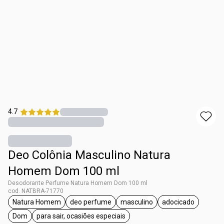
4.7
Deo Colônia Masculino Natura
Homem Dom 100 ml
Desodorante Perfume Natura Homem Dom 100 ml
cod. NATBRA-71770
Natura Homem
deo perfume
masculino
adocicado
etiqueta Natura Homem
etiqueta deo perfume
etiqueta masculino
etiqueta adoc
Dom
para sair, ocasiões especiais
etiqueta Dom
etiqueta para sair, ocasiões especiais