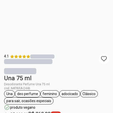
4.1
Una 75 ml
Desodorante Perfume Una 75 ml
cod. NATBRA-2446
Una
deo perfume
feminino
adocicado
Clássico
etiqueta Una
etiqueta deo perfume
etiqueta feminino
etiqueta adocicado
etiqueta Clássi
para sair, ocasiões especiais
etiqueta para sair, ocasiões especiais
produto vegano