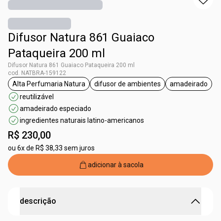
Difusor Natura 861 Guaiaco
Pataqueira 200 ml
Difusor Natura 861 Guaiaco Pataqueira 200 ml
cod. NATBRA-159122
Alta Perfumaria Natura
difusor de ambientes
amadeirado
etiqueta Alta Perfumaria Natura
etiqueta difusor de ambientes
etiqueta 
reutilizável
amadeirado especiado
ingredientes naturais latino-americanos
R$ 230,00
ou
6x de R$ 38,33 sem juros
adicionar à sacola
descrição