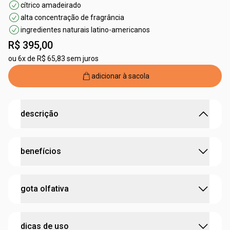
cítrico amadeirado
alta concentração de fragrância
ingredientes naturais latino-americanos
R$ 395,00
ou
6x de R$ 65,83 sem juros
adicionar à sacola
descrição
A maior expressão da natureza em perfume.
benefícios
um cítrico amadeirado para dar mais frescor aos seus
dias. Natura 875 Eau de Parfum traz uma combinação
exclusiva dos óleos naturais do vetiver, um clássico da
contém óleos naturais do vetiver e capitiú.
gota olfativa
perfumaria mundial, e do capitiú, arbusto nativo da
ingredientes naturais desenvolvidos de forma
Amazônia.
sustentável.
:
concentração
perfume
91% ingredientes de origem natural.
dicas de uso