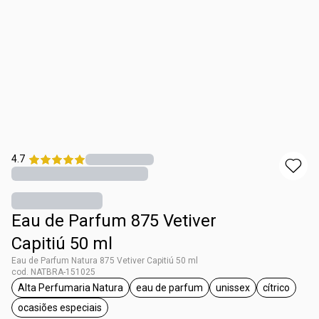
4.7
Eau de Parfum 875 Vetiver
Capitiú 50 ml
Eau de Parfum Natura 875 Vetiver Capitiú 50 ml
cod. NATBRA-151025
Alta Perfumaria Natura
eau de parfum
unissex
cítrico
etiqueta Alta Perfumaria Natura
etiqueta eau de parfum
etiqueta unissex
etiqueta c
ocasiões especiais
etiqueta ocasiões especiais