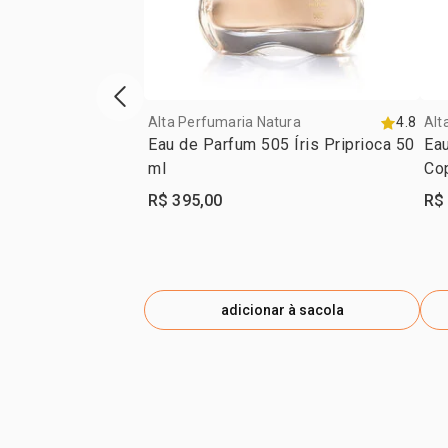
vitrine de produtos anterior
Alta Perfumaria Natura
4.8
Alt
Eau de Parfum 505 Íris Priprioca 50
Ea
ml
Co
R$ 395,00
R$
adicionar à sacola