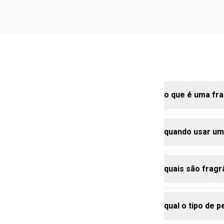
o que é uma fra
quando usar um
uma fragrânci
como limão, 
leveza e ener
quais são fragr
perfumes cítr
verão, quando
para ocasiões
qual o tipo de 
dia.
a Natura ofer
Capitiú, uma 