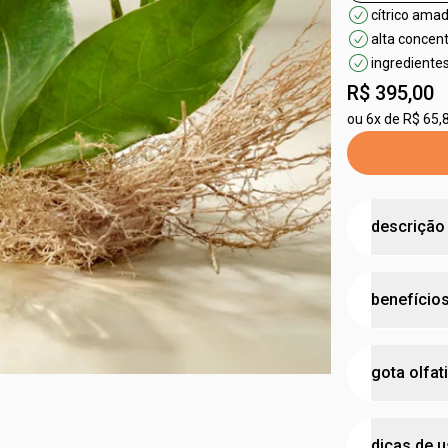
cítrico ama
alta concen
ingrediente
R$ 395,00
ou
6x de R$ 65,
descrição
A maior ex
benefício
um cítrico a
Natura 875 
dos óleos na
contém 
gota olfat
mundial, e d
ingred
sustent
concen
91% in
dicas de 