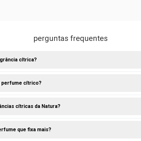
perguntas frequentes
grância cítrica?
 perfume cítrico?
a cítrica é caracterizada por notas frescas e revigorantes extraí
bergamota, laranja e tangerina. esses perfumes trazem uma sen
gia, sendo ideais para quem busca um aroma refrescante e vibra
âncias cítricas da Natura?
icos são perfeitos para dias quentes e ensolarados, como na pr
 você quer se sentir fresco e energizado. eles são ótimos para 
 informais, transmitindo uma sensação de limpeza e vitalidade 
perfume que fixa mais?
ece diversas fragrâncias cítricas, como o Eau de Parfum Natura 
fragrância sofisticada que combina notas cítricas com um toque 