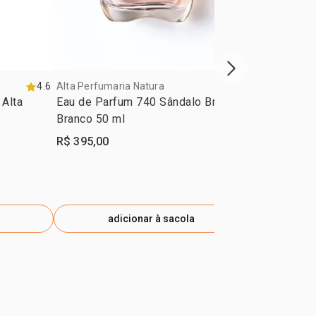
próxima vitrine d
4.6
Alta Perfumaria Natura
4.5
Alta Perfumar
Alta
Eau de Parfum 740 Sândalo Breu
Coleção Eau
Branco 50 ml
Perfumaria 
R$ 395,00
R$ 395,00
adicionar à sacola
ad