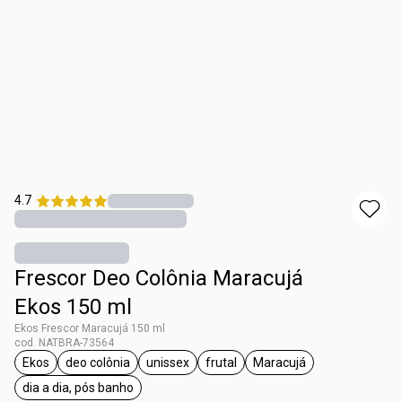
4.7
Frescor Deo Colônia Maracujá
Ekos 150 ml
Ekos Frescor Maracujá 150 ml
cod. NATBRA-73564
Ekos
deo colônia
unissex
frutal
Maracujá
etiqueta Ekos
etiqueta deo colônia
etiqueta unissex
etiqueta frutal
etiqueta Maracujá
dia a dia, pós banho
etiqueta dia a dia, pós banho