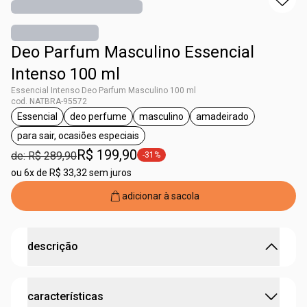
Deo Parfum Masculino Essencial
Intenso 100 ml
Essencial Intenso Deo Parfum Masculino 100 ml
cod. NATBRA-95572
Essencial
deo perfume
masculino
amadeirado
etiqueta Essencial
etiqueta deo perfume
etiqueta masculino
etiqueta amadeira
para sair, ocasiões especiais
etiqueta para sair, ocasiões especiais
R$ 199,90
de: R$ 289,90
-31%
etiqueta -31%
ou
6x de R$ 33,32 sem juros
adicionar à sacola
descrição
Perfumação masculina amadeirada potencializada
características
com especiarias.