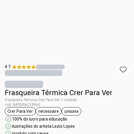
4.7
Frasqueira Térmica Crer Para Ver
Frasqueira Térmica Crer Para Ver 1 unidade
cod. NATBRA-218960
Crer Para Ver
nécessaire
unissex
etiqueta Crer Para Ver
etiqueta nécessaire
etiqueta unissex
100% do lucro para educação
ilustrações do artista Lezio Lopes
produto com causa