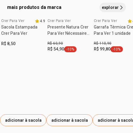
22 centímetros de comprimento
mais produtos da marca
explorar
25 centímetros de altura
12,5 centímetros de largura.
Crer Para Ver
Crer Para Ver
Crer Para Ver
4.9
Sacola Estampada
Presente Natura Crer
Garrafa Térmica Cre
Crer Para Ver
Para Ver Nécessaire
Para Ver 1 unidade
de Viagem
R$ 8,50
R$ 60,90
R$ 110,90
R$ 54,90
R$ 99,80
-10%
-10%
etiqueta -10%
etiqueta -1
adicionar à sacola
adicionar à sacola
adicionar à sacol