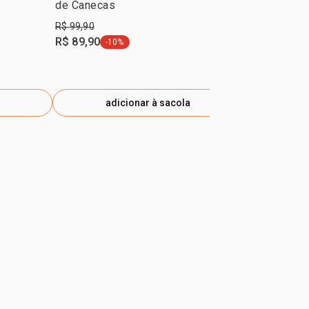
de Canecas
R$ 99,90
R$ 159,90
R$ 89,90
-10%
etiqueta -10%
adicionar à sacola
ad