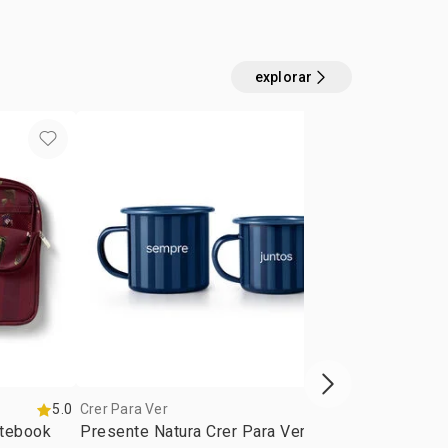
explorar
próxima vitrine d
5.0
Crer Para Ver
5.0
Crer Para Ver
otebook
Presente Natura Crer Para Ver Duo
Presente Mo