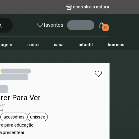
encontre a natura
favoritos
entrar
0
iagem
rosto
casa
infantil
homens
mpago
r
biografia
cashback
erva Doce
queridinhos das redes sociais
kriska
aura
rer Para Ver
Ver
641
acessórios
unissex
a Crer Para Ver
etiqueta acessórios
etiqueta unissex
ro para educação
ra presentear