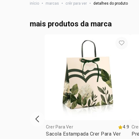
início
•
marcas
•
crêr para ver
•
detalhes do produto
mais produtos da marca
vitrine de produtos anterior
Crer Para Ver
4.9
Cre
Sacola Estampada Crer Para Ver
Pre