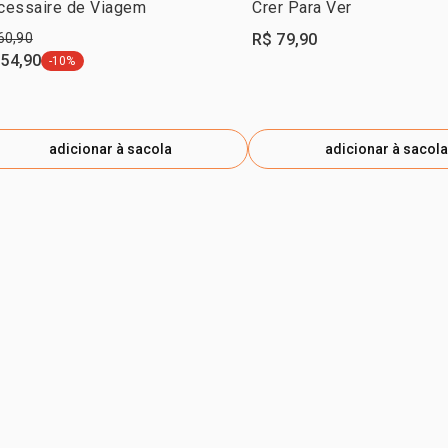
cessaire de Viagem
Crer Para Ver
60,90
R$ 79,90
 54,90
-10%
etiqueta -10%
adicionar à sacola
adicionar à sacola