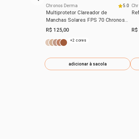
vitrine de produtos anterior
Chronos Derma
5.0
Chr
Multiprotetor Clareador de
Ref
Manchas Solares FPS 70 Chronos
Derma
R$ 125,00
R$
+2 cores
adicionar à sacola