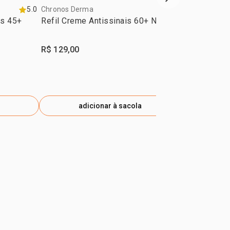
próxima vitrine d
5.0
Chronos Derma
4.8
Chronos Der
is 45+
Refil Creme Antissinais 60+ Noite
Multiproteto
Manchas So
Derma
R$ 129,00
R$ 125,00
adicionar à sacola
ad