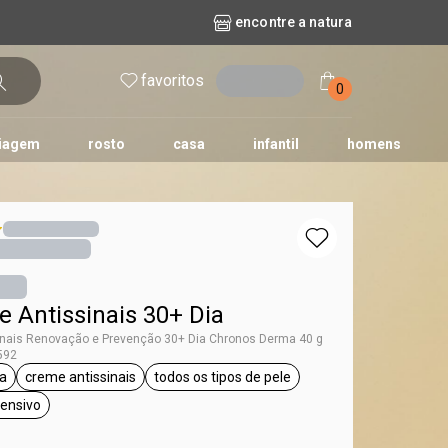
encontre a natura
favoritos
entrar
0
iagem
rosto
casa
infantil
homens
mpago
r
biografia
cashback
erva Doce
queridinhos das redes sociais
kriska
aura
 Antissinais 30+ Dia
inais Renovação e Prevenção 30+ Dia Chronos Derma 40 g
592
a
creme antissinais
todos os tipos de pele
ta Chronos Derma
etiqueta creme antissinais
etiqueta todos os tipos de pele
tensivo
ueta tratamento intensivo