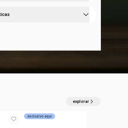
em que valoriza o tempo, que tem nas suas
ticas
uas maiores referências e considera a tradição
ontemporâneo.
binação das madeiras de patchouli e vetiver em
o dermatologicamente
om o frescor cítrico do limão com a lavanda em
 free
que facilita os seus cuidados com a barba.
o
5 g
:
 pele
todos os tipos de pele
:
a
gel
:
e aplicação
rosto e pescoço
explorar
exclusivo aqui
3 com 30% o