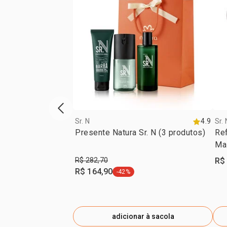
vitrine de produtos anterior
Sr. N
4.9
Sr. 
Presente Natura Sr. N (3 produtos)
Ref
Mas
R$ 282,70
R$
R$ 164,90
-42%
etiqueta -42%
adicionar à sacola