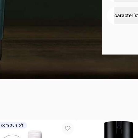
Para o hom
caracterís
raízes as s
um valor c
Sinta a com
testad
contraste c
cruelty
um produto 
vegan
Conteúdo: 7
tipo de
textur
zona d
 com 30% off