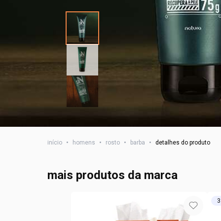
início
•
homens
•
rosto
•
barba
•
detalhes do produto
mais produtos da marca
3