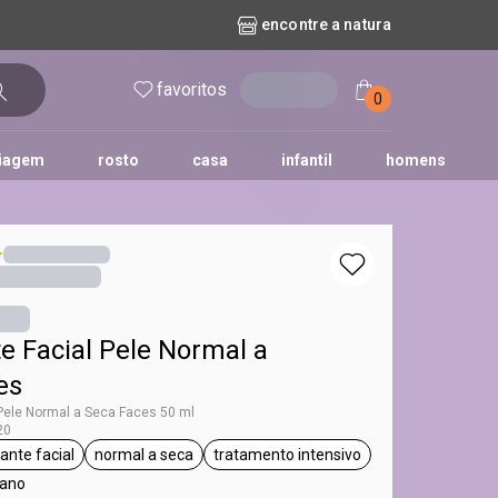
encontre a natura
favoritos
entrar
0
iagem
rosto
casa
infantil
homens
mpago
r
biografia
cashback
erva Doce
queridinhos das redes sociais
kriska
aura
e Facial Pele Normal a
es
 Pele Normal a Seca Faces 50 ml
20
ante facial
normal a seca
tratamento intensivo
ces
etiqueta hidratante facial
etiqueta normal a seca
etiqueta tratamento intensivo
gano