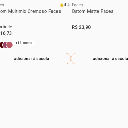
es
4.4
Faces
tom Multimix Cremoso Faces
Batom Matte Faces
artir de
R$ 23,90
 16,73
+11 cores
adicionar à sacola
adicionar à sacola