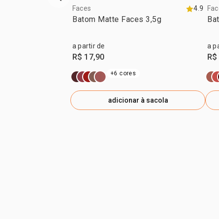
vitrine de produtos anterior
Faces
4.9
Fac
Batom Matte Faces 3,5g
Ba
a partir de
a p
R$ 17,90
R$
+6 cores
adicionar à sacola