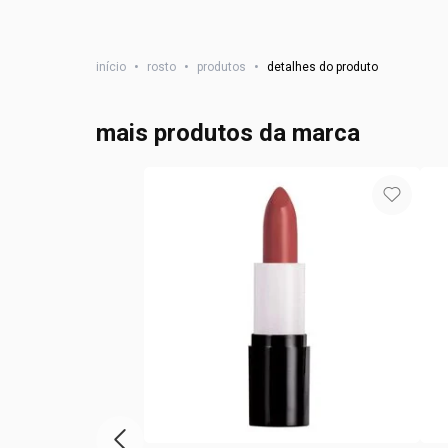
início
•
rosto
•
produtos
•
detalhes do produto
mais produtos da marca