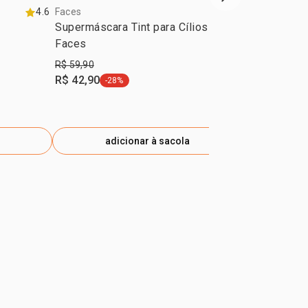
próxima vitrine d
4.6
Faces
4.3
Faces
Supermáscara Tint para Cílios
Batom Color
Faces
3,5g
R$ 59,90
a partir de
R$ 42,90
R$ 23,92
-28%
etiqueta -28%
+5
adicionar à sacola
ad