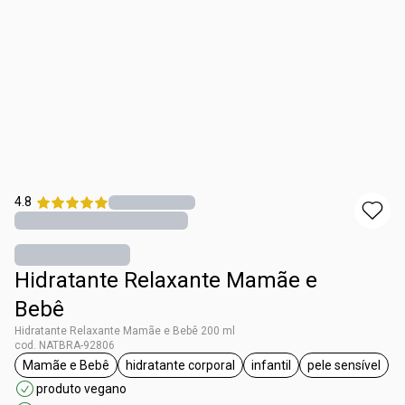
4.8
Hidratante Relaxante Mamãe e
Bebê
Hidratante Relaxante Mamãe e Bebê 200 ml
cod. NATBRA-92806
Mamãe e Bebê
hidratante corporal
infantil
pele sensível
etiqueta Mamãe e Bebê
etiqueta hidratante corporal
etiqueta infantil
etiqueta pe
produto vegano