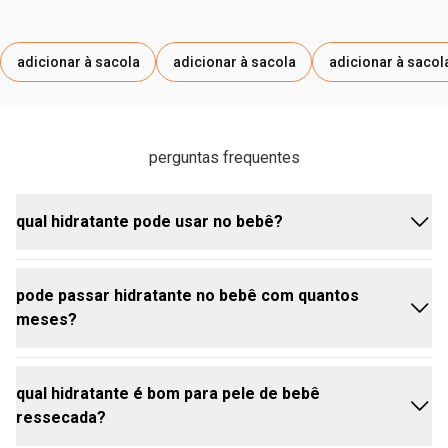
adicionar à sacola
adicionar à sacola
adicionar à sacol
perguntas frequentes
qual hidratante pode usar no bebê?
pode passar hidratante no bebê com quantos
para a pele sensível do bebê, escolha um hidratante
meses?
suave e seguro, como o Hidratante Mamãe e Bebê
da Natura. Com fórmula vegana, óleos vegetais e
manteiga de cupuaçu, ele hidrata, protege e tem
qual hidratante é bom para pele de bebê
rápida absorção. Teste o produto antes de usar para
o Hidratante Mamãe e Bebê da Natura é seguro para
ressecada?
garantir a segurança do bebê.
uso desde o primeiro dia de vida, oferecendo