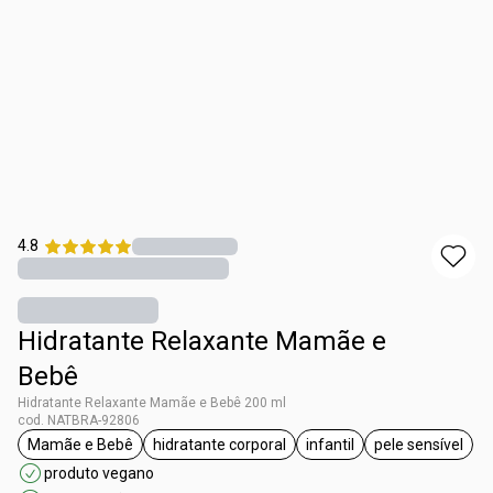
4.8
Hidratante Relaxante Mamãe e
Bebê
Hidratante Relaxante Mamãe e Bebê 200 ml
cod. NATBRA-92806
Mamãe e Bebê
hidratante corporal
infantil
pele sensível
etiqueta Mamãe e Bebê
etiqueta hidratante corporal
etiqueta infantil
etiqueta pe
produto vegano