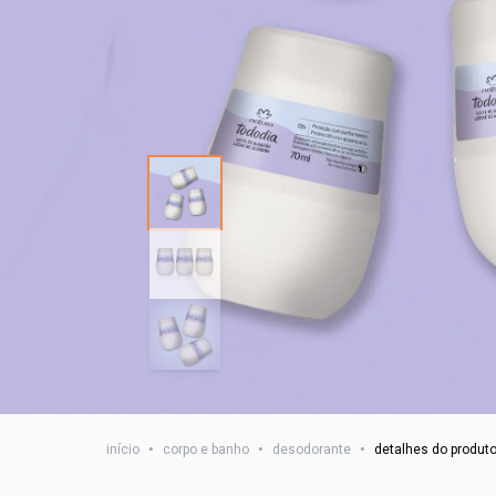
início
•
corpo e banho
•
desodorante
•
detalhes do produt