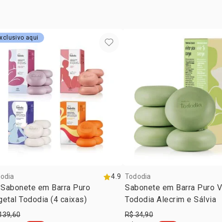
xclusivo aqui
odia
4.9
Tododia
 Sabonete em Barra Puro
Sabonete em Barra Puro V
etal Tododia (4 caixas)
Tododia Alecrim e Sálvia
139,60
R$ 34,90