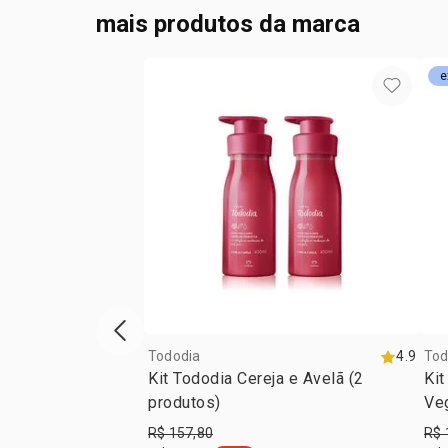
mais produtos da marca
e
vitrine de produtos anterior
Tododia
4.9
Tod
Kit Tododia Cereja e Avelã (2
Kit
produtos)
Veg
R$ 157,80
R$ 