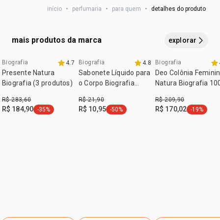
início
•
perfumaria
•
para quem
•
detalhes do produto
1 desodorante corporal 100 ml
DENATONIUM BENZOATE, CI 60730, CI 42090, SODIUM
2 refis de 100 ml cada
SULFATE, LIMONENE, LINALOOL, BENZYL SALICYLATE,
HYDROXYCITRONELLAL, BUTYLPHENYL
mais produtos da marca
explorar
METHYLPROPIONAL, CITRONELLOL, COUMARIN, ALPHA-
ISOMETHYL IONONE, GERANIOL, CITRAL, ISOEUGENOL.
Biografia
Biografia
Biografia
4.7
4.8
08.08 natura
Presente Natura
Sabonete Líquido para
Deo Colônia Femini
Biografia (3 produtos)
o Corpo Biografia
Natura Biografia 10
Caminhos Masculino
ml
R$ 283,60
R$ 21,90
R$ 209,90
R$ 184,90
R$ 10,95
R$ 170,02
-35%
-50%
-19%
etiqueta -35%
etiqueta -50%
etiqueta -