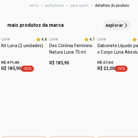
início
•
perfumaria
•
para quem
•
detalhes do produto
1 desodorante corporal 100 ml
14700, ci 60730, sodium chloride, d-limonene, benzyl
2 refis de 100 ml cada
salicylate, linalool, hexyl cinnamal, geraniol, citronellol.
mais produtos da marca
explorar
Luna
Luna
Luna
4.8
4.7
Kit Luna (2 unidades)
Deo Colônia Feminino
Sabonete Líquido p
Natura Luna 75 ml
o Corpo Luna Absol
100 ml
R$ 371,80
R$ 185,90
R$ 27,50
R$ 185,90
R$ 22,00
-50%
-20%
etiqueta -50%
etiqueta -2