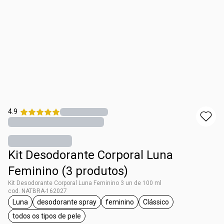
4.9
Kit Desodorante Corporal Luna
Feminino (3 produtos)
Kit Desodorante Corporal Luna Feminino 3 un de 100 ml
cod. NATBRA-162027
Luna
desodorante spray
feminino
Clássico
etiqueta Luna
etiqueta desodorante spray
etiqueta feminino
etiqueta Clássico
todos os tipos de pele
etiqueta todos os tipos de pele