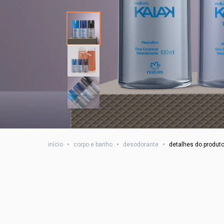
início
•
corpo e banho
•
desodorante
•
detalhes do produt