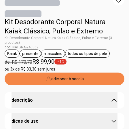
Kit Desodorante Corporal Natura
Kaiak Clássico, Pulso e Extremo
Kit Desodorante Corporal Natura Kaiak Clássico, Pulso e Extremo (3
produtos)
cod. NATBRA-245369
Kaiak
presente
masculino
todos os tipos de pele
etiqueta Kaiak
etiqueta presente
etiqueta masculino
etiqueta todos os tipos
R$ 99,90
de: R$ 170,70
-41%
etiqueta -41%
ou
3x de R$ 33,30 sem juros
adicionar à sacola
descrição
fragrâncias de Kaiak para levar mais frescor para a sua
dicas de uso
rotina.