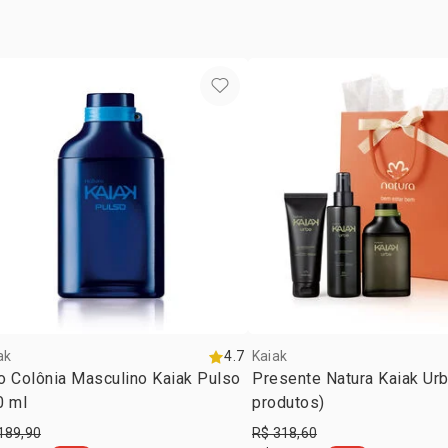
ak
4.7
Kaiak
o Colônia Masculino Kaiak Pulso
Presente Natura Kaiak Urb
0 ml
produtos)
189,90
R$ 318,60