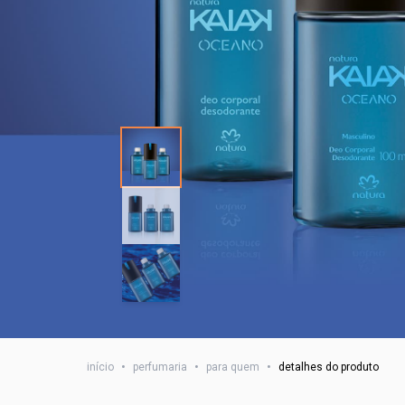
início
•
perfumaria
•
para quem
•
detalhes do produto