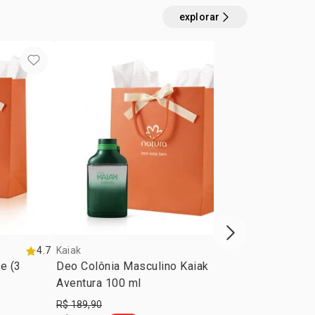
explorar
exclusivo aq
próxima vitrine d
4.7
Kaiak
5.0
Kaiak
e (3
Deo Colônia Masculino Kaiak
Body Splash
Aventura 100 ml
Kaiak 200 m
R$ 189,90
R$ 92,90