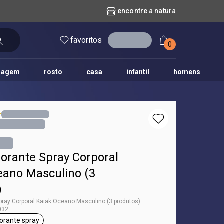
encontre a natura
favoritos
entrar
0
iagem
rosto
casa
infantil
homens
mpago
r
biografia
cashback
erva Doce
queridinhos das redes sociais
kriska
aura
dorante Spray Corporal
eano Masculino (3
)
pray Corporal Kaiak Oceano Masculino (3 produtos)
032
orante spray