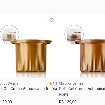
• ativa a vit
• ilumina i
• o uso comb
estimula 4 
pele.⁴
contém:
1 Gel Creme
Chronos De
1 Gel Creme
Chronos De
¹resultados 
²percentual
instrumenta
³resultado o
Chronos.
⁴resultados
onos Derma
4.9
Chronos Derma
comparativo
il Gel Creme Antissinais 45+ Dia
Refil Gel Creme Antissina
combinado di
Noite
 129,00
R$ 129,00