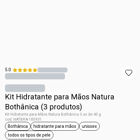
5.0
Kit Hidratante para Mãos Natura
Bothânica (3 produtos)
Kit Hidratante para Mãos Natura Bothânica 3 un de 40 g
cod. NATBRA-185931
Bothânica
hidratante para mãos
unissex
etiqueta Bothânica
etiqueta hidratante para mãos
etiqueta unissex
todos os tipos de pele
etiqueta todos os tipos de pele