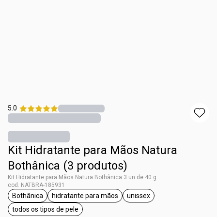
5.0
Kit Hidratante para Mãos Natura
Bothânica (3 produtos)
Kit Hidratante para Mãos Natura Bothânica 3 un de 40 g
cod. NATBRA-185931
Bothânica
hidratante para mãos
unissex
etiqueta Bothânica
etiqueta hidratante para mãos
etiqueta unissex
todos os tipos de pele
etiqueta todos os tipos de pele